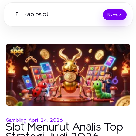
Fableslot
F
News
Gambling
-
April 24, 2026
Slot Menurut Analis Top