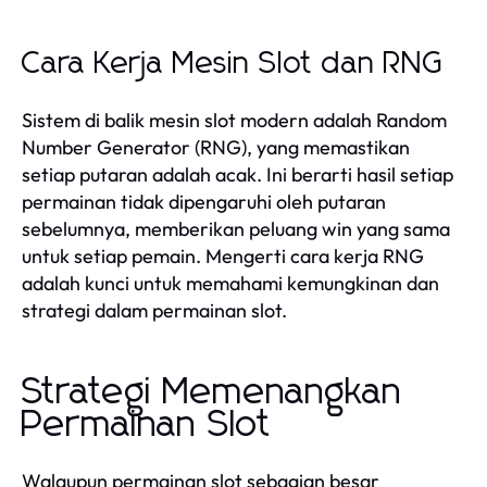
Cara Kerja Mesin Slot dan RNG
Sistem di balik mesin slot modern adalah Random
Number Generator (RNG), yang memastikan
setiap putaran adalah acak. Ini berarti hasil setiap
permainan tidak dipengaruhi oleh putaran
sebelumnya, memberikan peluang win yang sama
untuk setiap pemain. Mengerti cara kerja RNG
adalah kunci untuk memahami kemungkinan dan
strategi dalam permainan slot.
Strategi Memenangkan
Permainan Slot
Walaupun permainan slot sebagian besar