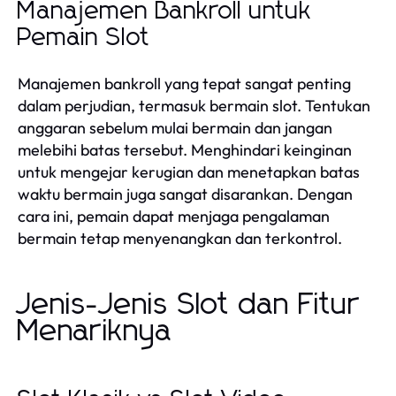
Manajemen Bankroll untuk
Pemain Slot
Manajemen bankroll yang tepat sangat penting
dalam perjudian, termasuk bermain slot. Tentukan
anggaran sebelum mulai bermain dan jangan
melebihi batas tersebut. Menghindari keinginan
untuk mengejar kerugian dan menetapkan batas
waktu bermain juga sangat disarankan. Dengan
cara ini, pemain dapat menjaga pengalaman
bermain tetap menyenangkan dan terkontrol.
Jenis-Jenis Slot dan Fitur
Menariknya