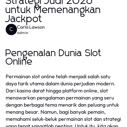
Strategi Judi 2026
untuk Memenangkan
Jackpot
Carla Lawson
C
admin
Pengenalan Dunia Slot
Online
Permainan slot online telah menjadi salah satu
daya tarik utama dalam dunia perjudian modern.
Dari kasino darat hingga platform online, slot
menawarkan pengalaman permainan yang seru
dengan berbagai tema menarik dan peluang untuk
menang besar. Namun, bagi banyak pemain,
memahami seluk-beluk permainan slot dan strategi
yang tepat sangatlah penting. Untuk itu, kita akan