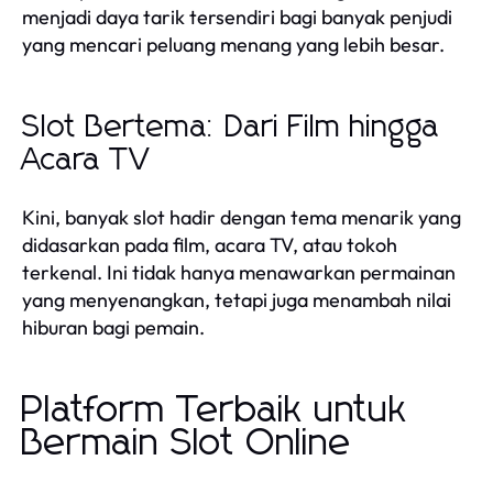
menjadi daya tarik tersendiri bagi banyak penjudi
yang mencari peluang menang yang lebih besar.
Slot Bertema: Dari Film hingga
Acara TV
Kini, banyak slot hadir dengan tema menarik yang
didasarkan pada film, acara TV, atau tokoh
terkenal. Ini tidak hanya menawarkan permainan
yang menyenangkan, tetapi juga menambah nilai
hiburan bagi pemain.
Platform Terbaik untuk
Bermain Slot Online