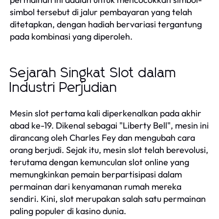
simbol tersebut di jalur pembayaran yang telah
ditetapkan, dengan hadiah bervariasi tergantung
pada kombinasi yang diperoleh.
Sejarah Singkat Slot dalam
Industri Perjudian
Mesin slot pertama kali diperkenalkan pada akhir
abad ke-19. Dikenal sebagai "Liberty Bell", mesin ini
dirancang oleh Charles Fey dan mengubah cara
orang berjudi. Sejak itu, mesin slot telah berevolusi,
terutama dengan kemunculan slot online yang
memungkinkan pemain berpartisipasi dalam
permainan dari kenyamanan rumah mereka
sendiri. Kini, slot merupakan salah satu permainan
paling populer di kasino dunia.