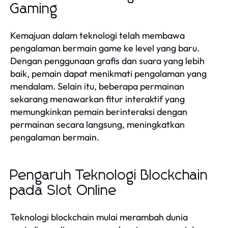
Gaming
Kemajuan dalam teknologi telah membawa
pengalaman bermain game ke level yang baru.
Dengan penggunaan grafis dan suara yang lebih
baik, pemain dapat menikmati pengalaman yang
mendalam. Selain itu, beberapa permainan
sekarang menawarkan fitur interaktif yang
memungkinkan pemain berinteraksi dengan
permainan secara langsung, meningkatkan
pengalaman bermain.
Pengaruh Teknologi Blockchain
pada Slot Online
Teknologi blockchain mulai merambah dunia