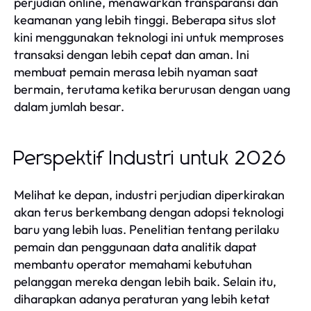
perjudian online, menawarkan transparansi dan
keamanan yang lebih tinggi. Beberapa situs slot
kini menggunakan teknologi ini untuk memproses
transaksi dengan lebih cepat dan aman. Ini
membuat pemain merasa lebih nyaman saat
bermain, terutama ketika berurusan dengan uang
dalam jumlah besar.
Perspektif Industri untuk 2026
Melihat ke depan, industri perjudian diperkirakan
akan terus berkembang dengan adopsi teknologi
baru yang lebih luas. Penelitian tentang perilaku
pemain dan penggunaan data analitik dapat
membantu operator memahami kebutuhan
pelanggan mereka dengan lebih baik. Selain itu,
diharapkan adanya peraturan yang lebih ketat