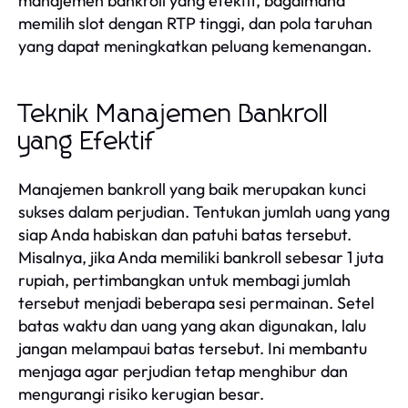
manajemen bankroll yang efektif, bagaimana
memilih slot dengan RTP tinggi, dan pola taruhan
yang dapat meningkatkan peluang kemenangan.
Teknik Manajemen Bankroll
yang Efektif
Manajemen bankroll yang baik merupakan kunci
sukses dalam perjudian. Tentukan jumlah uang yang
siap Anda habiskan dan patuhi batas tersebut.
Misalnya, jika Anda memiliki bankroll sebesar 1 juta
rupiah, pertimbangkan untuk membagi jumlah
tersebut menjadi beberapa sesi permainan. Setel
batas waktu dan uang yang akan digunakan, lalu
jangan melampaui batas tersebut. Ini membantu
menjaga agar perjudian tetap menghibur dan
mengurangi risiko kerugian besar.