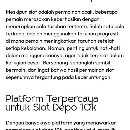
Meskipun slot adalah permainan acak, beberapa
pemain merasakan keberhasilan dengan
menerapkan pola taruhan tertentu. Salah satu pola
terkenal adalah menggunakan taruhan progresif,
di mana pemain meningkatkan taruhan setelah
setiap kekalahan. Namun, penting untuk hati-hati
dalam menggunakannya, agar tidak terjerat dalam
kerugian besar. Bersenang-senanglah sambil
bermain, dan ingat bahwa hasil permainan slot
sepenuhnya tergantung pada keberuntungan.
Platform Terpercaya
untuk Slot Depo 10k
Dengan banyaknya platform yang menawarkan
permainan slot depo 10k, penting untuk memilih