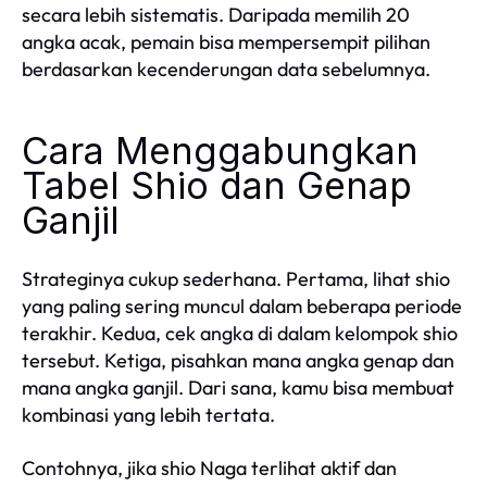
secara lebih sistematis. Daripada memilih 20
angka acak, pemain bisa mempersempit pilihan
berdasarkan kecenderungan data sebelumnya.
Cara Menggabungkan
Tabel Shio dan Genap
Ganjil
Strateginya cukup sederhana. Pertama, lihat shio
yang paling sering muncul dalam beberapa periode
terakhir. Kedua, cek angka di dalam kelompok shio
tersebut. Ketiga, pisahkan mana angka genap dan
mana angka ganjil. Dari sana, kamu bisa membuat
kombinasi yang lebih tertata.
Contohnya, jika shio Naga terlihat aktif dan