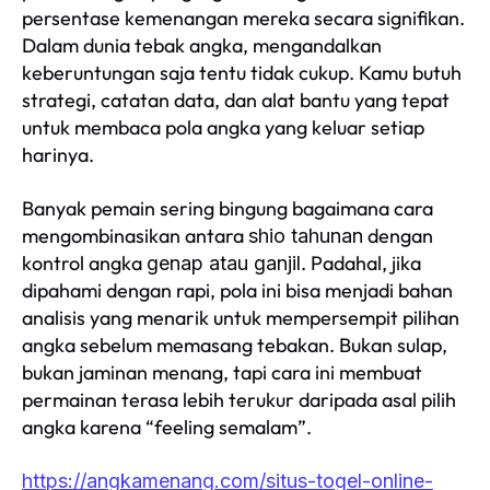
persentase kemenangan mereka secara signifikan.
Dalam dunia tebak angka, mengandalkan
keberuntungan saja tentu tidak cukup. Kamu butuh
strategi, catatan data, dan alat bantu yang tepat
untuk membaca pola angka yang keluar setiap
harinya.
Banyak pemain sering bingung bagaimana cara
mengombinasikan antara
dengan
shio tahunan
kontrol angka
. Padahal, jika
genap atau ganjil
dipahami dengan rapi, pola ini bisa menjadi bahan
analisis yang menarik untuk mempersempit pilihan
angka sebelum memasang tebakan. Bukan sulap,
bukan jaminan menang, tapi cara ini membuat
permainan terasa lebih terukur daripada asal pilih
angka karena “feeling semalam”.
https://angkamenang.com/situs-togel-online-