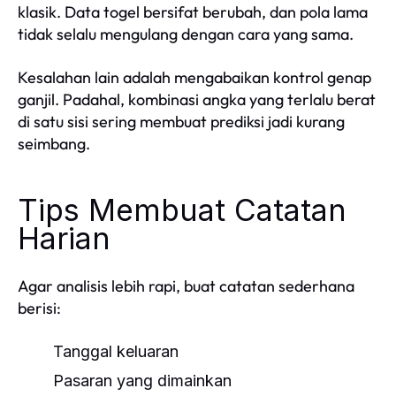
klasik. Data togel bersifat berubah, dan pola lama
tidak selalu mengulang dengan cara yang sama.
Kesalahan lain adalah mengabaikan kontrol genap
ganjil. Padahal, kombinasi angka yang terlalu berat
di satu sisi sering membuat prediksi jadi kurang
seimbang.
Tips Membuat Catatan
Harian
Agar analisis lebih rapi, buat catatan sederhana
berisi:
Tanggal keluaran
Pasaran yang dimainkan