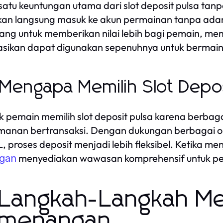
satu keuntungan utama dari slot deposit pulsa ta
kan langsung masuk ke akun permainan tanpa adany
ang untuk memberikan nilai lebih bagi pemain, m
asikan dapat digunakan sepenuhnya untuk bermain
 Mengapa Memilih Slot Depo
 pemain memilih slot deposit pulsa karena berba
anan bertransaksi. Dengan dukungan berbagai oper
, proses deposit menjadi lebih fleksibel. Ketika men
menyediakan wawasan komprehensif untuk pe
gan
 Langkah-Langkah Me
menangan