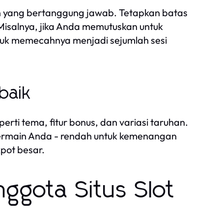
an yang bertanggung jawab. Tetapkan batas
 Misalnya, jika Anda memutuskan untuk
tuk memecahnya menjadi sejumlah sesi
baik
rti tema, fitur bonus, dan variasi taruhan.
 bermain Anda - rendah untuk kemenangan
pot besar.
nggota Situs Slot