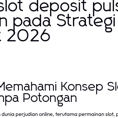
 slot deposit pu
n pada Strategi
t 2026
 Memahami Konsep Sl
npa Potongan
 dunia perjudian online, terutama permainan slo