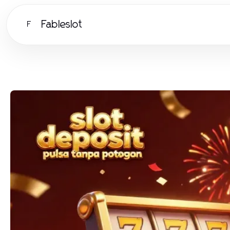
Fableslot
F