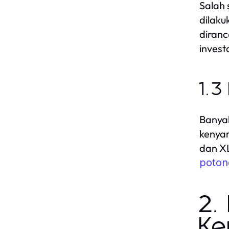
Salah 
dilaku
diranc
invest
1.3
Banyak
kenyam
dan XL
poton
2.
Ke