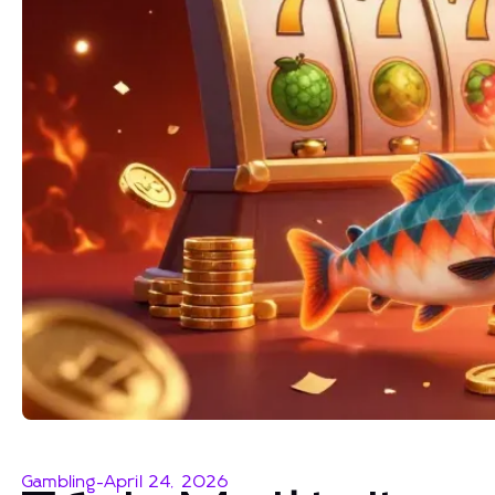
Gambling
-
April 24, 2026