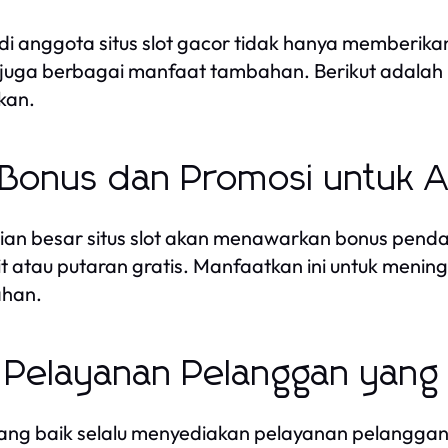
i anggota situs slot gacor tidak hanya memberi
 juga berbagai manfaat tambahan. Berikut adala
kan.
 Bonus dan Promosi untuk 
an besar situs slot akan menawarkan bonus penda
t atau putaran gratis. Manfaatkan ini untuk menin
han.
 Pelayanan Pelanggan yang
yang baik selalu menyediakan pelayanan pelanggan