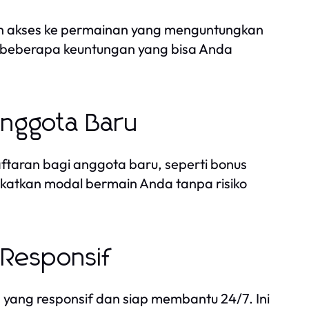
kan akses ke permainan yang menguntungkan
h beberapa keuntungan yang bisa Anda
Anggota Baru
ftaran bagi anggota baru, seperti bonus
gkatkan modal bermain Anda tanpa risiko
 Responsif
 yang responsif dan siap membantu 24/7. Ini