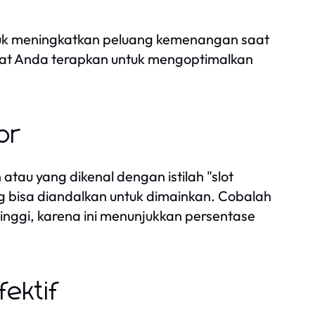
ntuk meningkatkan peluang kemenangan saat
pat Anda terapkan untuk mengoptimalkan
or
tau yang dikenal dengan istilah "slot
bisa diandalkan untuk dimainkan. Cobalah
tinggi, karena ini menunjukkan persentase
ektif