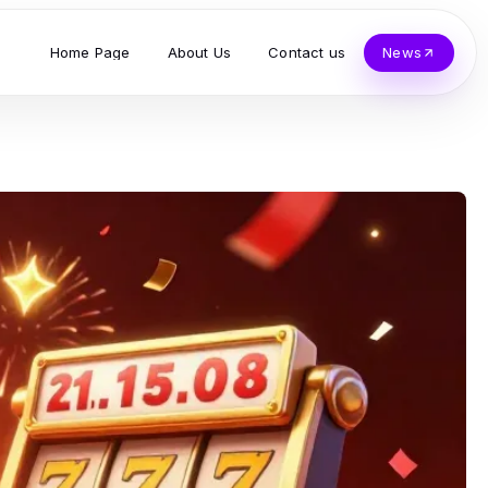
Home Page
About Us
Contact us
News