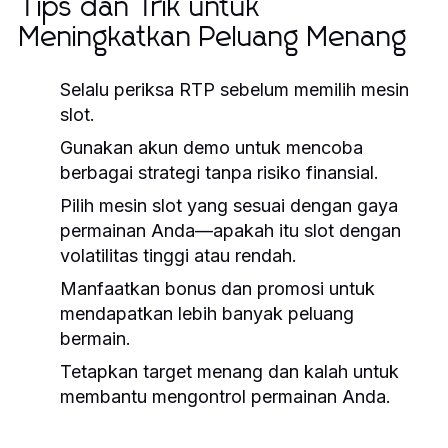
Tips dan Trik untuk
Meningkatkan Peluang Menang
Selalu periksa RTP sebelum memilih mesin
slot.
Gunakan akun demo untuk mencoba
berbagai strategi tanpa risiko finansial.
Pilih mesin slot yang sesuai dengan gaya
permainan Anda—apakah itu slot dengan
volatilitas tinggi atau rendah.
Manfaatkan bonus dan promosi untuk
mendapatkan lebih banyak peluang
bermain.
Tetapkan target menang dan kalah untuk
membantu mengontrol permainan Anda.