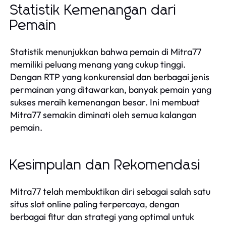
Statistik Kemenangan dari
Pemain
Statistik menunjukkan bahwa pemain di Mitra77
memiliki peluang menang yang cukup tinggi.
Dengan RTP yang konkurensial dan berbagai jenis
permainan yang ditawarkan, banyak pemain yang
sukses meraih kemenangan besar. Ini membuat
Mitra77 semakin diminati oleh semua kalangan
pemain.
Kesimpulan dan Rekomendasi
Mitra77 telah membuktikan diri sebagai salah satu
situs slot online paling terpercaya, dengan
berbagai fitur dan strategi yang optimal untuk