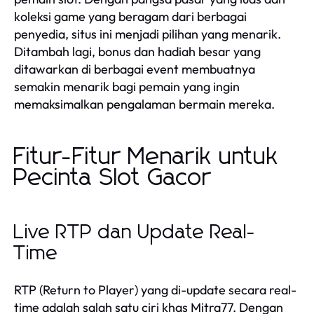
koleksi game yang beragam dari berbagai
penyedia, situs ini menjadi pilihan yang menarik.
Ditambah lagi, bonus dan hadiah besar yang
ditawarkan di berbagai event membuatnya
semakin menarik bagi pemain yang ingin
memaksimalkan pengalaman bermain mereka.
Fitur-Fitur Menarik untuk
Pecinta Slot Gacor
Live RTP dan Update Real-
Time
RTP (Return to Player) yang di-update secara real-
time adalah salah satu ciri khas Mitra77. Dengan