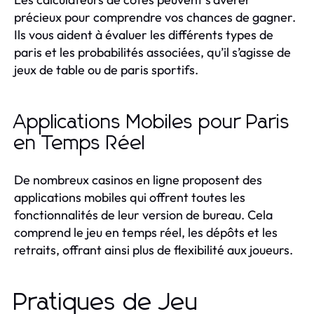
précieux pour comprendre vos chances de gagner.
Ils vous aident à évaluer les différents types de
paris et les probabilités associées, qu’il s’agisse de
jeux de table ou de paris sportifs.
Applications Mobiles pour Paris
en Temps Réel
De nombreux casinos en ligne proposent des
applications mobiles qui offrent toutes les
fonctionnalités de leur version de bureau. Cela
comprend le jeu en temps réel, les dépôts et les
retraits, offrant ainsi plus de flexibilité aux joueurs.
Pratiques de Jeu