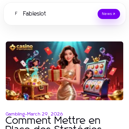
Fableslot
F
News
Gambling
-
March 29, 2026
Comment Mettre en