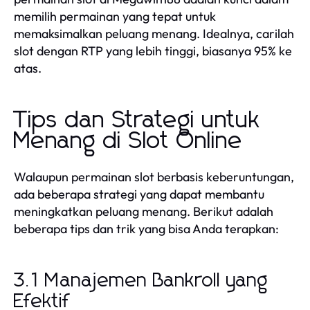
memilih permainan yang tepat untuk
memaksimalkan peluang menang. Idealnya, carilah
slot dengan RTP yang lebih tinggi, biasanya 95% ke
atas.
Tips dan Strategi untuk
Menang di Slot Online
Walaupun permainan slot berbasis keberuntungan,
ada beberapa strategi yang dapat membantu
meningkatkan peluang menang. Berikut adalah
beberapa tips dan trik yang bisa Anda terapkan:
3.1 Manajemen Bankroll yang
Efektif