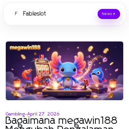
Fableslot
F
News
Gambling
-
April 27, 2026
Bagaimana megawin188