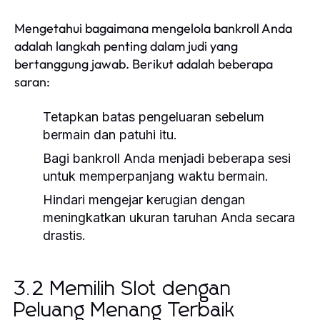
Mengetahui bagaimana mengelola bankroll Anda
adalah langkah penting dalam judi yang
bertanggung jawab. Berikut adalah beberapa
saran:
Tetapkan batas pengeluaran sebelum
bermain dan patuhi itu.
Bagi bankroll Anda menjadi beberapa sesi
untuk memperpanjang waktu bermain.
Hindari mengejar kerugian dengan
meningkatkan ukuran taruhan Anda secara
drastis.
3.2 Memilih Slot dengan
Peluang Menang Terbaik