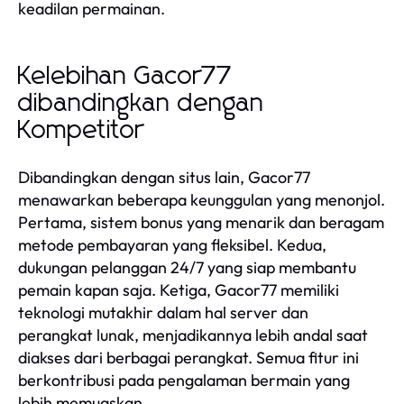
keadilan permainan.
Kelebihan Gacor77
dibandingkan dengan
Kompetitor
Dibandingkan dengan situs lain, Gacor77
menawarkan beberapa keunggulan yang menonjol.
Pertama, sistem bonus yang menarik dan beragam
metode pembayaran yang fleksibel. Kedua,
dukungan pelanggan 24/7 yang siap membantu
pemain kapan saja. Ketiga, Gacor77 memiliki
teknologi mutakhir dalam hal server dan
perangkat lunak, menjadikannya lebih andal saat
diakses dari berbagai perangkat. Semua fitur ini
berkontribusi pada pengalaman bermain yang
lebih memuaskan.