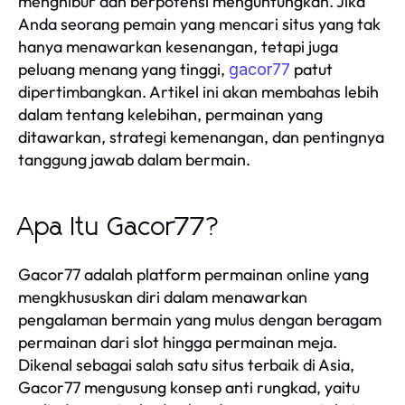
menghibur dan berpotensi menguntungkan. Jika
Anda seorang pemain yang mencari situs yang tak
hanya menawarkan kesenangan, tetapi juga
peluang menang yang tinggi,
patut
gacor77
dipertimbangkan. Artikel ini akan membahas lebih
dalam tentang kelebihan, permainan yang
ditawarkan, strategi kemenangan, dan pentingnya
tanggung jawab dalam bermain.
Apa Itu Gacor77?
Gacor77 adalah platform permainan online yang
mengkhususkan diri dalam menawarkan
pengalaman bermain yang mulus dengan beragam
permainan dari slot hingga permainan meja.
Dikenal sebagai salah satu situs terbaik di Asia,
Gacor77 mengusung konsep anti rungkad, yaitu