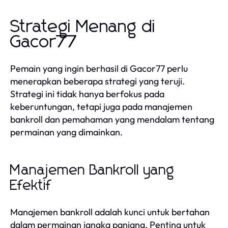
Strategi Menang di
Gacor77
Pemain yang ingin berhasil di Gacor77 perlu
menerapkan beberapa strategi yang teruji.
Strategi ini tidak hanya berfokus pada
keberuntungan, tetapi juga pada manajemen
bankroll dan pemahaman yang mendalam tentang
permainan yang dimainkan.
Manajemen Bankroll yang
Efektif
Manajemen bankroll adalah kunci untuk bertahan
dalam permainan jangka panjang. Penting untuk