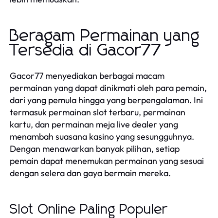
Beragam Permainan yang
Tersedia di Gacor77
Gacor77 menyediakan berbagai macam
permainan yang dapat dinikmati oleh para pemain,
dari yang pemula hingga yang berpengalaman. Ini
termasuk permainan slot terbaru, permainan
kartu, dan permainan meja live dealer yang
menambah suasana kasino yang sesungguhnya.
Dengan menawarkan banyak pilihan, setiap
pemain dapat menemukan permainan yang sesuai
dengan selera dan gaya bermain mereka.
Slot Online Paling Populer