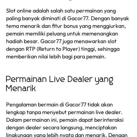
Slot online adalah salah satu permainan yang
paling banyak diminati di Gacor77. Dengan banyak
tema menarik dan fitur bonus yang menggiurkan,
pemain memiliki peluang untuk memenangkan
hadiah besar. Gacor77 juga menawarkan slot
dengan RTP (Return to Player) tinggi, sehingga
memberikan nilai lebih bagi para pemain.
Permainan Live Dealer yang
Menarik
Pengalaman bermain di Gacor77 tidak akan
lengkap tanpa menyebut permainan live dealer.
Dalam permainan ini, pemain dapat berinteraksi
dengan dealer secara langsung, menciptakan
lingkungan yang lebih nyata dan menarik. Dengan