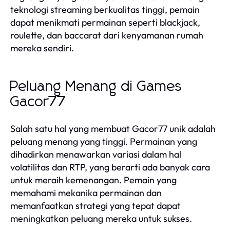
teknologi streaming berkualitas tinggi, pemain
dapat menikmati permainan seperti blackjack,
roulette, dan baccarat dari kenyamanan rumah
mereka sendiri.
Peluang Menang di Games
Gacor77
Salah satu hal yang membuat Gacor77 unik adalah
peluang menang yang tinggi. Permainan yang
dihadirkan menawarkan variasi dalam hal
volatilitas dan RTP, yang berarti ada banyak cara
untuk meraih kemenangan. Pemain yang
memahami mekanika permainan dan
memanfaatkan strategi yang tepat dapat
meningkatkan peluang mereka untuk sukses.